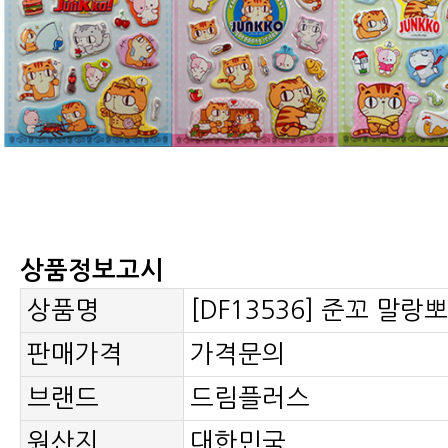
상품정보고시
상품명
[DF13536] 준꼬 말랑
판매가격
가격문의
브랜드
드림플러스
원산지
대한민국