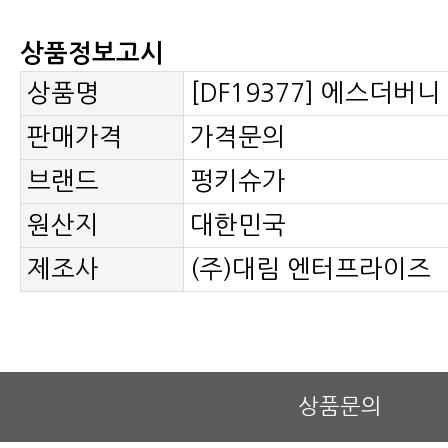
상품정보고시
상품명
[DF19377] 에스더버니
판매가격
가격문의
브랜드
펑키슈가
원산지
대한민국
제조사
(주)대림 엔터프라이즈
상품문의