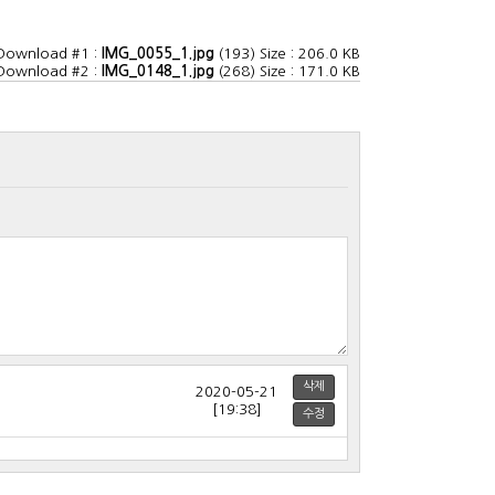
Download #1 :
IMG_0055_1.jpg
(193) Size : 206.0 KB
Download #2 :
IMG_0148_1.jpg
(268) Size : 171.0 KB
삭제
[19:38]
수정