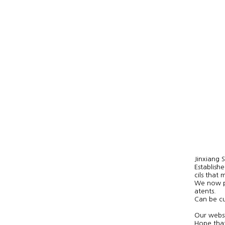
Jinxiang
cils that
atents.
Can be cu
Our websi
Hope that