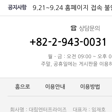
9.21~9.24 홈페이지 접속 
여름 휴가 배송 지연 안내
대림엔터프라이즈 공지
test
동해물과 백두산이 마르고 닳도
+82-2-943-0031
동해물과 백두산이 마르고 닳도
동해물과 백두산이 마르고 닳도
월 - 금 : 오전 09:00 ~ 오후 0
주말, 공휴일에는 게시판을 이용
홈으로
이용안내
이용방법
회사명 : 대림엔터프라이즈 대표자 : 임재호