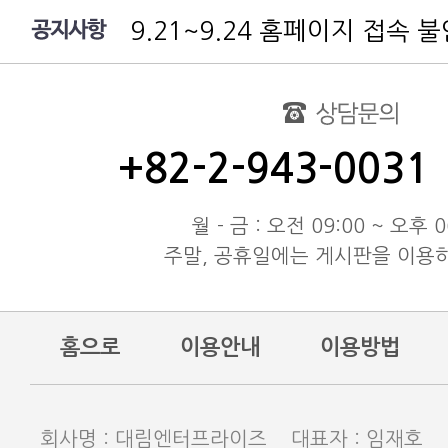
9.21~9.24 홈페이지 접속 
여름 휴가 배송 지연 안내
대림엔터프라이즈 공지
test
동해물과 백두산이 마르고 닳도
+82-2-943-0031
동해물과 백두산이 마르고 닳도
동해물과 백두산이 마르고 닳도
월 - 금 : 오전 09:00 ~ 오후 0
주말, 공휴일에는 게시판을 이용
홈으로
이용안내
이용방법
회사명 : 대림엔터프라이즈 대표자 : 임재호